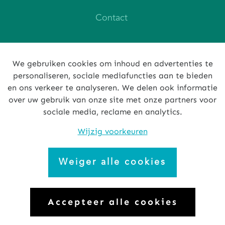
Contact
We gebruiken cookies om inhoud en advertenties te
KBO 0427 534 329
personaliseren, sociale mediafuncties aan te bieden
en ons verkeer te analyseren. We delen ook informatie
MIFID
over uw gebruik van onze site met onze partners voor
sociale media, reclame en analytics.
Privacy policy
Wijzig voorkeuren
Cookies
Klantenbescherming
Weiger alle cookies
Accepteer alle cookies
© Insubel - BE 0427 534 329