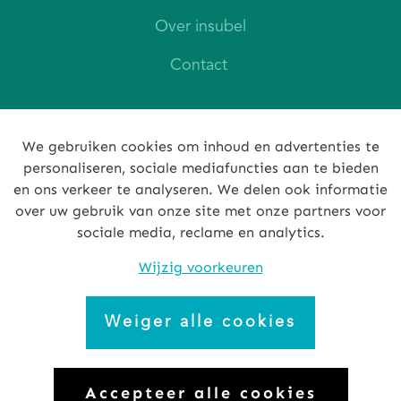
Over insubel
Contact
We gebruiken cookies om inhoud en advertenties te
KBO 0427 534 329
personaliseren, sociale mediafuncties aan te bieden
en ons verkeer te analyseren. We delen ook informatie
MIFID
over uw gebruik van onze site met onze partners voor
sociale media, reclame en analytics.
Privacy policy
Wijzig voorkeuren
Cookies
Klantenbescherming
Weiger alle cookies
Accepteer alle cookies